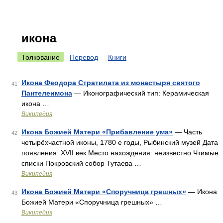
икона
Толкование
Перевод
Книги
Икона Феодора Стратилата из монастыря святого
41
Пантелеимона
— Иконографический тип: Керамическая
икона …
Википедия
Икона Божией Матери «Прибавление ума»
— Часть
42
четырёхчастной иконы, 1780 е годы, Рыбинский музей Дата
появления: XVII век Место нахождения: неизвестно Чтимые
списки Покровский собор Тутаева …
Википедия
Икона Божией Матери «Споручница грешных»
— Икона
43
Божией Матери «Споручница грешных» …
Википедия