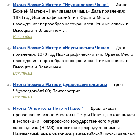
Икона Божией Матери "Неупиваемая Чаша"
— Икона
44
Божией Матери «Неупиваемая чаша» Дата появления:
1878 год Иконографический тип: Оранта Место
нахождения: первообраз несохранился Чтимые списки в
Высоцком и Владычнем …
Википедия
Икона Божией Матери «Неупиваемая Чаша»
— Дата
45
появления: 1878 год Иконографический тип: Оранта Место
нахождения: первообраз несохранился Чтимые списки в
Высоцком и Владычнем …
Википедия
Икона Божией Матери Душеспасительница
— греч.
46
Ψιχοσοςτρια&#160; Психосострия …
Википедия
Икона "Апостолы Петр и Павел"
— Древнейшая
47
православная икона Апостолы Петр и Павел , находящаяся
в экспозиции Новгородского государственного музея
заповедника (НГМЗ), относится к разряду анонимных .
Неизвестный ныне живописец византийской школы написал