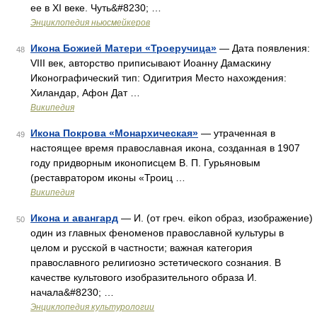
ее в XI веке. Чуть&#8230; …
Энциклопедия ньюсмейкеров
Икона Божией Матери «Троеручица»
— Дата появления:
48
VIII век, авторство приписывают Иоанну Дамаскину
Иконографический тип: Одигитрия Место нахождения:
Хиландар, Афон Дат …
Википедия
Икона Покрова «Монархическая»
— утраченная в
49
настоящее время православная икона, созданная в 1907
году придворным иконописцем В. П. Гурьяновым
(реставратором иконы «Троиц …
Википедия
Икона и авангард
— И. (от греч. eikon образ, изображение)
50
один из главных феноменов православной культуры в
целом и русской в частности; важная категория
православного религиозно эстетического сознания. В
качестве культового изобразительного образа И.
начала&#8230; …
Энциклопедия культурологии